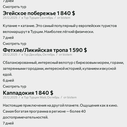
7 дней
Смотреть тур
Эгейское побережье
1 840 $
/
/
25.12.2025
в
Тур
Турция
Сентябрь
от
bistem
Купание + катание. Это самый популярный у европейских туристов
веломаршрут в Турции. Наиболее лёгкий физически.
7 дней
Смотреть тур
Фетхие/Ликийская тропа
1 590 $
/
/
25.12.2025
в
Тур
Декабрь
,
Октябрь
от
bistem
Сбалансированный, интересный велотур с бирюзовым морем, горами,
затерянными городами, интересной историей, купанием и вкусной
едой.
6 дней
Смотреть тур
Каппадокия
1 840 $
/
/
25.12.2025
в
Тур
Турция
Май
,
Октябрь
от
bistem
Настоящие приключения на другой планете. Ощущения как в кино.
Самая богатая программа в регионе — более 40
достопримечательностей.
7 дней