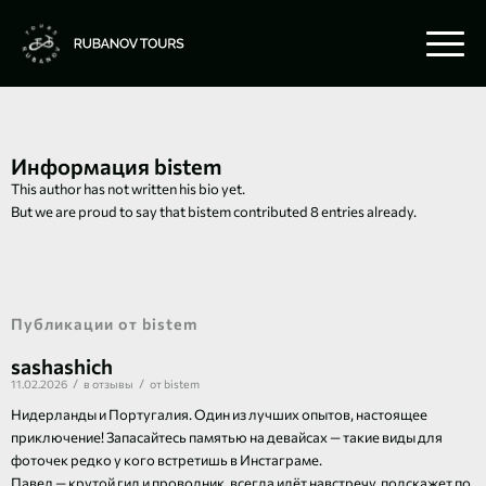
Информация
bistem
This author has not written his bio yet.
But we are proud to say that
bistem
contributed 8 entries already.
Публикации от bistem
sashashich
/
/
11.02.2026
в
отзывы
от
bistem
Нидерланды и Португалия. Один из лучших опытов, настоящее
приключение! Запасайтесь памятью на девайсах — такие виды для
фоточек редко у кого встретишь в Инстаграме.
Павел — крутой гид и проводник, всегда идёт навстречу, подскажет по