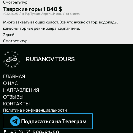
Смотреть тур
Таврские горы
1 840 $
/
/
19.12.2025
в
Тур
Турция
Апрель
,
Июнь
от
bistem
Много захватывающих красот. Всё, что нужно от гор: водопады,
каньоны, горные реки и озёра, серпантины.
7 дней
Смотреть тур
ГЛАВНАЯ
О НАС
НАПРАВЛЕНИЯ
ОТЗЫВЫ
КОНТАКТЫ
Политика конфиденциальности
Подписаться на Телеграм
+7 (917) 566-81-59