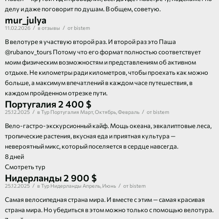
делу и даже поговорит по душам. В общем, советую.
mur_julya
/
/
11.02.2026
в
отзывы
от
bistem
В велотуре я участвую второй раз. И второй раз это Паша
@rubanov_tours Потому что его формат полностью соответствует
моим физическим возможностям и представлениям об активном
отдыхе. Не километры ради километров, чтобы проехать как можно
больше, а максимум впечатлений в каждом часе путешествия, в
каждом пройденном отрезке пути.
Португалия
2 400 $
/
/
25.12.2025
в
Тур
Португалия
Март
,
Октябрь
,
Февраль
от
bistem
Вело-гастро-экскурсионный кайф. Мощь океана, эвкалиптовые леса,
тропические растения, вкусная еда и приятная культура —
невероятный микс, который поселяется в сердце навсегда.
8 дней
Смотреть тур
Нидерланды
2 900 $
/
/
25.12.2025
в
Тур
Нидерланды
Апрель
,
Июнь
от
bistem
Самая велосипедная страна мира. И вместе с этим — самая красивая
страна мира. Но убедиться в этом можно только с помощью велотура.